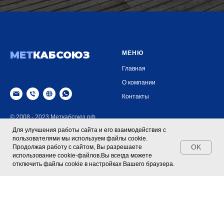
МЕТ
КАБСОЮЗ
МЕНЮ
Главная
О компании
Контакты
© 2008 - 2023 Меткабсоюз.рф
Для улучшения работы сайта и его взаимодействия с
пользователями мы используем файлы cookie.
Продукция
Контакты
OK
Продолжая работу с сайтом, Вы разрешаете
использование cookie-файлов.Вы всегда можете
PPR трубы ВЕКПЛАСТ
+ 7 (960) 733 05 82
отключить файлы cookie в настройках Вашего браузера.
Кабели и провода
+ 7 (915) 762 81 91
Цветной металлопрокат
Связаться в What's a
pp
Владимирская обл., г.
Сетки металлические тканные
Кольчугино,
ул. Луговая д. 2